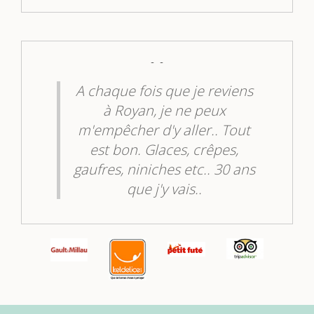
s
Incontournable
!!
 de
à la
A chaque fois que je reviens
b
la
à Royan, je ne peux
m'empêcher d'y aller.. Tout
ter
est bon. Glaces, crêpes,
as
gaufres, niniches etc.. 30 ans
mis
que j'y vais..
Berengere M.
Laissez un avis