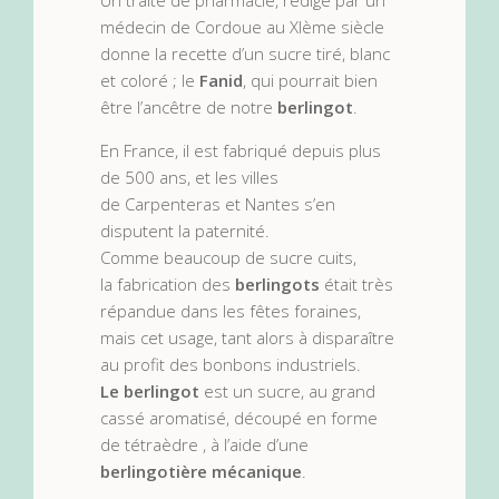
Un traité de pharmacie, rédigé par un
médecin de Cordoue au XIème siècle
donne la recette d’un sucre tiré, blanc
et coloré ; le
Fanid
, qui pourrait bien
être l’ancêtre de notre
berlingot
.
En France, il est fabriqué depuis plus
de 500 ans, et les villes
de Carpenteras et Nantes s’en
disputent la paternité.
Comme beaucoup de sucre cuits,
la fabrication des
berlingots
était très
répandue dans les fêtes foraines,
mais cet usage, tant alors à disparaître
au profit des bonbons industriels.
Le berlingot
est un sucre, au grand
cassé aromatisé, découpé en forme
de tétraèdre , à l’aide d’une
berlingotière mécanique
.