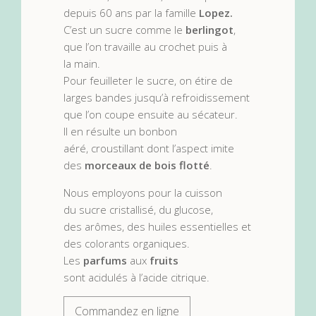
depuis 60 ans par la famille
Lopez.
C’est un sucre comme le
berlingot
,
que l’on travaille au crochet puis à
la main.
Pour feuilleter le sucre, on étire de
larges bandes jusqu’à refroidissement
que l’on coupe ensuite au sécateur.
Il en résulte un bonbon
aéré, croustillant dont l’aspect imite
des
morceaux de bois flotté
.
Nous employons pour la cuisson
du sucre cristallisé, du glucose,
des arômes, des huiles essentielles et
des colorants organiques.
Les
parfums
aux
fruits
sont acidulés à l’acide citrique.
Commandez en ligne