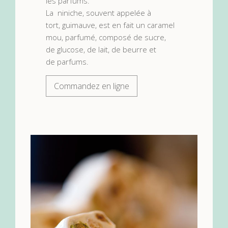
les parfums.
La niniche, souvent appelée à
tort, guimauve, est en fait un caramel
mou, parfumé, composé de sucre,
de glucose, de lait, de beurre et
de parfums.
Commandez en ligne