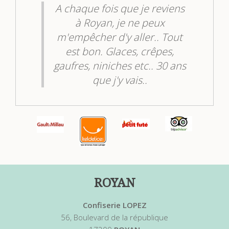
à la
A chaque fois que je reviens
b
la
à Royan, je ne peux
m'empêcher d'y aller.. Tout
ter
est bon. Glaces, crêpes,
as
gaufres, niniches etc.. 30 ans
mis
que j'y vais..
Berengere M.
Laissez un avis
ROYAN
Confiserie LOPEZ
56, Boulevard de la république